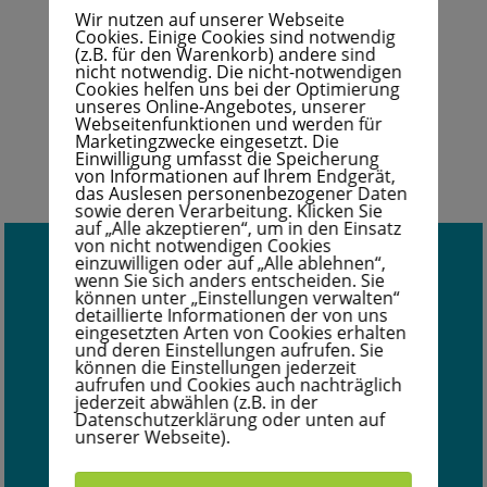
genügend Teilnehmerinnen aus einer Region auch
Wir nutzen auf unserer Webseite
Cookies. Einige Cookies sind notwendig
deutschlandweit in eurer Nähe an.
(z.B. für den Warenkorb) andere sind
nicht notwendig. Die nicht-notwendigen
Cookies helfen uns bei der Optimierung
unseres Online-Angebotes, unserer
WEITERE INFORMATIONEN
Webseitenfunktionen und werden für
Marketingzwecke eingesetzt. Die
Einwilligung umfasst die Speicherung
von Informationen auf Ihrem Endgerät,
das Auslesen personenbezogener Daten
sowie deren Verarbeitung. Klicken Sie
auf „Alle akzeptieren“, um in den Einsatz
von nicht notwendigen Cookies
einzuwilligen oder auf „Alle ablehnen“,
wenn Sie sich anders entscheiden. Sie
500109_BCA_QM
Wir haben ein geprüftes
können unter „Einstellungen verwalten“
Qualitätsmanagement-System (ISO-9001), mehr
detaillierte Informationen der von uns
Infos mit Klick auf das Zertifikat:
eingesetzten Arten von Cookies erhalten
und deren Einstellungen aufrufen. Sie
können die Einstellungen jederzeit
aufrufen und Cookies auch nachträglich
jederzeit abwählen (z.B. in der
Datenschutzerklärung oder unten auf
unserer Webseite).