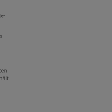
ist
er
g
ten
hält