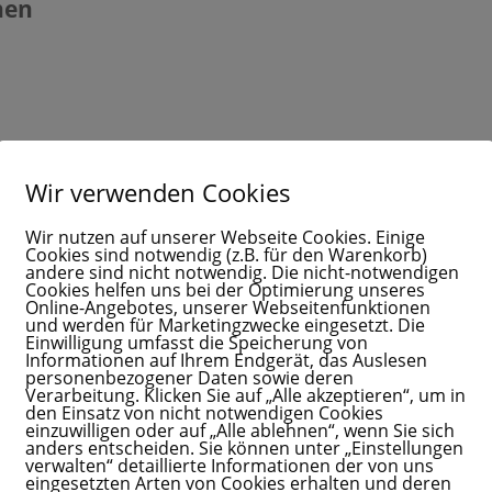
nen
Wir verwenden Cookies
stungen und Kundenservice.
ikation.
Wir nutzen auf unserer Webseite Cookies. Einige
Cookies sind notwendig (z.B. für den Warenkorb)
andere sind nicht notwendig. Die nicht-notwendigen
Cookies helfen uns bei der Optimierung unseres
Online-Angebotes, unserer Webseitenfunktionen
und werden für Marketingzwecke eingesetzt. Die
Einwilligung umfasst die Speicherung von
Informationen auf Ihrem Endgerät, das Auslesen
Informationen.
personenbezogener Daten sowie deren
Verarbeitung. Klicken Sie auf „Alle akzeptieren“, um in
eangebotes und Nutzerfreundlichkeit.
den Einsatz von nicht notwendigen Cookies
einzuwilligen oder auf „Alle ablehnen“, wenn Sie sich
anders entscheiden. Sie können unter „Einstellungen
en
verwalten“ detaillierte Informationen der von uns
eingesetzten Arten von Cookies erhalten und deren