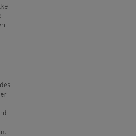
cke
e
en
 des
der
und
n.