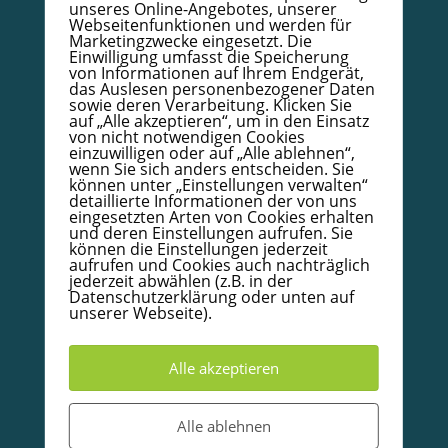
unseres Online-Angebotes, unserer
Webseitenfunktionen und werden für
Marketingzwecke eingesetzt. Die
Datenschutzerklärung
Einwilligung umfasst die Speicherung
von Informationen auf Ihrem Endgerät,
Impressum
das Auslesen personenbezogener Daten
sowie deren Verarbeitung. Klicken Sie
AGB
auf „Alle akzeptieren“, um in den Einsatz
von nicht notwendigen Cookies
Kodex
einzuwilligen oder auf „Alle ablehnen“,
wenn Sie sich anders entscheiden. Sie
Papierzertifikat mit Goldrand – Bestellformular
können unter „Einstellungen verwalten“
Infoboard Absolventen
detaillierte Informationen der von uns
eingesetzten Arten von Cookies erhalten
Doula/Mütterpflege/Babycoach
und deren Einstellungen aufrufen. Sie
können die Einstellungen jederzeit
Unterkünfte in und um Warendorf
aufrufen und Cookies auch nachträglich
jederzeit abwählen (z.B. in der
Datenschutzerklärung oder unten auf
unserer Webseite).
© 2020-2026 Babycoachakademie.de, Inh. Detlef
Wallow.
Alle Rechte vorbehalten
Alle akzeptieren
Partner und Empfehlungen
Alle ablehnen