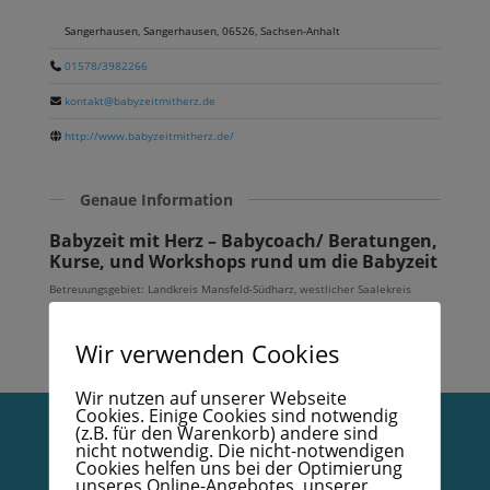
Sangerhausen, Sangerhausen, 06526, Sachsen-Anhalt
01578/3982266
kontakt@babyzeitmitherz.de
http://www.babyzeitmitherz.de/
Genaue Information
Babyzeit mit Herz – Babycoach/ Beratungen,
Kurse, und Workshops rund um die Babyzeit
Betreuungsgebiet: Landkreis Mansfeld-Südharz, westlicher Saalekreis
(Farnstädt, Querfurt), nordöstlicher Kyffhäuserkreis (Artern, Bad
Frankenhausen, Wiehe, An der Schmücke), östlicher Landkreis Nordhausen
(Nordhausen, Heringen)
Wir verwenden Cookies
Wir nutzen auf unserer Webseite
Cookies. Einige Cookies sind notwendig
(z.B. für den Warenkorb) andere sind
nicht notwendig. Die nicht-notwendigen
Vertrag widerrufen
Cookies helfen uns bei der Optimierung
unseres Online-Angebotes, unserer