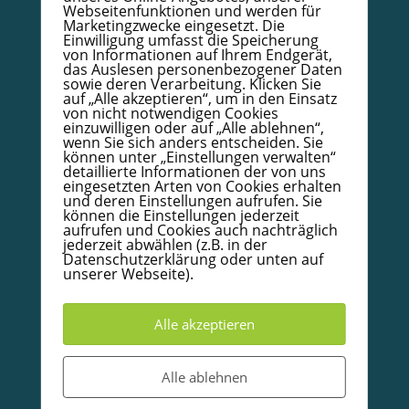
Webseitenfunktionen und werden für
Datenschutzerklärung
Marketingzwecke eingesetzt. Die
Einwilligung umfasst die Speicherung
Impressum
von Informationen auf Ihrem Endgerät,
das Auslesen personenbezogener Daten
AGB
sowie deren Verarbeitung. Klicken Sie
auf „Alle akzeptieren“, um in den Einsatz
Kodex
von nicht notwendigen Cookies
einzuwilligen oder auf „Alle ablehnen“,
Papierzertifikat mit Goldrand – Bestellformular
wenn Sie sich anders entscheiden. Sie
können unter „Einstellungen verwalten“
Infoboard Absolventen
detaillierte Informationen der von uns
Doula/Mütterpflege/Babycoach
eingesetzten Arten von Cookies erhalten
und deren Einstellungen aufrufen. Sie
Unterkünfte in und um Warendorf
können die Einstellungen jederzeit
aufrufen und Cookies auch nachträglich
jederzeit abwählen (z.B. in der
Datenschutzerklärung oder unten auf
© 2020-2026 Babycoachakademie.de, Inh. Detlef
unserer Webseite).
Wallow.
Alle Rechte vorbehalten
Alle akzeptieren
Partner und Empfehlungen
Alle ablehnen