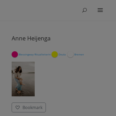
Anne Heijenga
Blessingway Ritualleiterin
Doula
Bremen
Bookmark