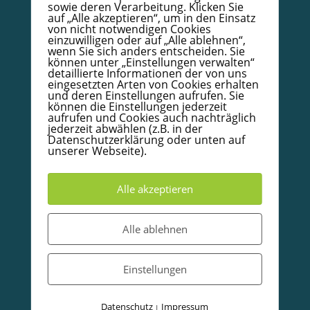
Infoboard Absolventen
sowie deren Verarbeitung. Klicken Sie
auf „Alle akzeptieren“, um in den Einsatz
Doula/Mütterpflege/Babycoach
von nicht notwendigen Cookies
einzuwilligen oder auf „Alle ablehnen“,
Unterkünfte in und um Warendorf
wenn Sie sich anders entscheiden. Sie
können unter „Einstellungen verwalten“
detaillierte Informationen der von uns
eingesetzten Arten von Cookies erhalten
© 2020-2026 Babycoachakademie.de, Inh. Detlef
Wallow.
Alle Rechte vorbehalten
und deren Einstellungen aufrufen. Sie
können die Einstellungen jederzeit
aufrufen und Cookies auch nachträglich
jederzeit abwählen (z.B. in der
Partner und Empfehlungen
Datenschutzerklärung oder unten auf
unserer Webseite).
Alle akzeptieren
Alle ablehnen
Einstellungen
Datenschutz
Impressum
|