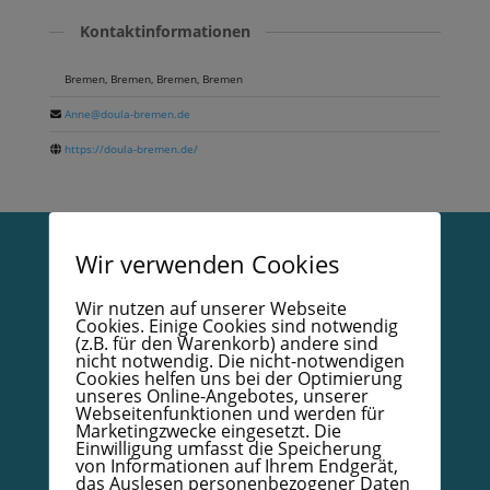
Kontaktinformationen
Bremen, Bremen, Bremen, Bremen
Anne@doula-bremen.de
https://doula-bremen.de/
Wir verwenden Cookies
Vertrag widerrufen
Wir nutzen auf unserer Webseite
Cookies. Einige Cookies sind notwendig
Datenschutzerklärung
(z.B. für den Warenkorb) andere sind
nicht notwendig. Die nicht-notwendigen
Impressum
Cookies helfen uns bei der Optimierung
unseres Online-Angebotes, unserer
AGB
Webseitenfunktionen und werden für
Marketingzwecke eingesetzt. Die
Kodex
Einwilligung umfasst die Speicherung
von Informationen auf Ihrem Endgerät,
Papierzertifikat mit Goldrand – Bestellformular
das Auslesen personenbezogener Daten