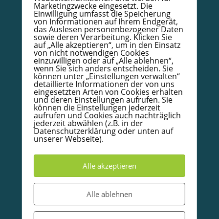
Marketingzwecke eingesetzt. Die
Impressum
Einwilligung umfasst die Speicherung
von Informationen auf Ihrem Endgerät,
AGB
das Auslesen personenbezogener Daten
sowie deren Verarbeitung. Klicken Sie
Kodex
auf „Alle akzeptieren“, um in den Einsatz
von nicht notwendigen Cookies
Papierzertifikat mit Goldrand – Bestellformular
einzuwilligen oder auf „Alle ablehnen“,
wenn Sie sich anders entscheiden. Sie
Infoboard Absolventen
können unter „Einstellungen verwalten“
Doula/Mütterpflege/Babycoach
detaillierte Informationen der von uns
eingesetzten Arten von Cookies erhalten
Unterkünfte in und um Warendorf
und deren Einstellungen aufrufen. Sie
können die Einstellungen jederzeit
aufrufen und Cookies auch nachträglich
jederzeit abwählen (z.B. in der
© 2020-2026 Babycoachakademie.de, Inh. Detlef
Datenschutzerklärung oder unten auf
Wallow.
Alle Rechte vorbehalten
unserer Webseite).
Partner und Empfehlungen
Alle akzeptieren
Alle ablehnen