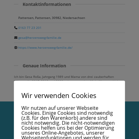
Kontaktinformationen
Pattensen, Pattensen, 30982, Niedersachsen
0163 77 23 201
gesa@herzensweg-familie.de
https://www.herzensweg-familie.de/
Genaue Information
Ich bin Gesa Roßa, Jahrgang 1989 und Mama von drei zauberhaften
Söhnen, die 2017, 2018 und 2020 geboren wurden. Mein Mann und ich
sind seit 2009 ein Team und seit 2013 glücklich verheiratet.
Wir verwenden Cookies
Wir nutzen auf unserer Webseite
Cookies. Einige Cookies sind notwendig
(z.B. für den Warenkorb) andere sind
Vertrag widerrufen
nicht notwendig. Die nicht-notwendigen
Cookies helfen uns bei der Optimierung
unseres Online-Angebotes, unserer
Datenschutzerklärung
Webseitenfunktionen und werden für