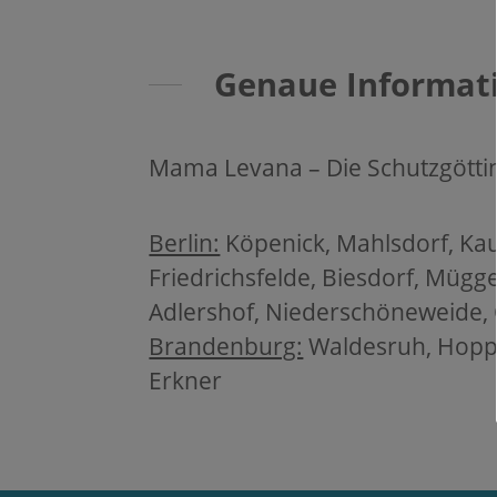
Genaue Informat
Mama Levana – Die Schutzgött
Berlin:
Köpenick, Mahlsdorf, Kau
Friedrichsfelde, Biesdorf, Mügg
Adlershof, Niederschöneweide
Brandenburg:
Waldesruh, Hoppe
Erkner