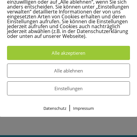
einzuwilligen oder auf „Alle ablehnen“, wenn Sie sich
anders entscheiden. Sie können unter „Einstellungen
verwalten“ detaillierte Informationen der von uns
eingesetzten Arten von Cookies erhalten und deren
ion
Einstellungen aufrufen. Sie können die Einstellungen
jederzeit aufrufen und Cookies auch nachträglich
jederzeit abwählen (z.B. in der Datenschutzerklärung
oder unten auf unserer Webseite).
in der Neugeborenen
Alle akzeptieren
lsdorf, Karlshorst, Rummelsburg, Lichtenberg
Alle ablehnen
elheim, Grünau, Bohnsdorf, Altglienicke,
, Oberschöneweide
Einstellungen
garten, Birkenstein, Woltersdorf, Schöneiche
|
Datenschutz
Impressum