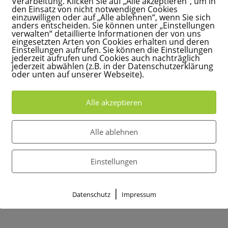
Verarbeitung. Klicken Sie auf „Alle akzeptieren“, um in
den Einsatz von nicht notwendigen Cookies
einzuwilligen oder auf „Alle ablehnen“, wenn Sie sich
ion
anders entscheiden. Sie können unter „Einstellungen
verwalten“ detaillierte Informationen der von uns
eingesetzten Arten von Cookies erhalten und deren
Einstellungen aufrufen. Sie können die Einstellungen
jederzeit aufrufen und Cookies auch nachträglich
ütterpflegerin, Yogalehrerin und Mama eines
jederzeit abwählen (z.B. in der Datenschutzerklärung
oder unten auf unserer Webseite).
Düsseldorf und begleite Mütter und Familien r
Alle akzeptieren
it Herz, Ruhe und einer guten Portion
Alle ablehnen
Einstellungen
|
Datenschutz
Impressum