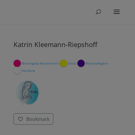
Katrin Kleemann-Riepshoff
Blessingway Ritualleiterin
Doula
Mütterpflegerin
Hamburg
Bookmark