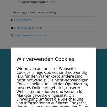
Kontaktinformationen
Hamburg, Hamburg, 20457, Hamburg
0176 83440551
kontakt@doula-katrin.de
https://www.doula-katrin.de
Wir verwenden Cookies
Vertrag widerrufen
Wir nutzen auf unserer Webseite
Cookies. Einige Cookies sind notwendig
Datenschutzerklärung
(z.B. für den Warenkorb) andere sind
nicht notwendig. Die nicht-notwendigen
Impressum
Cookies helfen uns bei der Optimierung
unseres Online-Angebotes, unserer
AGB
Webseitenfunktionen und werden für
Marketingzwecke eingesetzt. Die
Kodex
Einwilligung umfasst die Speicherung
von Informationen auf Ihrem Endgerät,
Papierzertifikat mit Goldrand – Bestellformular
das Auslesen personenbezogener Daten