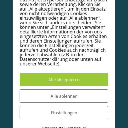
sowie deren Verarbeitung. Klicken Sie
Infoboard Absolventen
auf „Alle akzeptieren“, um in den Einsatz
Doula/Mütterpflege/Babycoach
von nicht notwendigen Cookies
einzuwilligen oder auf „Alle ablehnen“,
Unterkünfte in und um Warendorf
wenn Sie sich anders entscheiden. Sie
können unter „Einstellungen verwalten“
detaillierte Informationen der von uns
eingesetzten Arten von Cookies erhalten
© 2020-2026 Babycoachakademie.de, Inh. Detlef
und deren Einstellungen aufrufen. Sie
Wallow.
Alle Rechte vorbehalten
können die Einstellungen jederzeit
aufrufen und Cookies auch nachträglich
jederzeit abwählen (z.B. in der
Partner und Empfehlungen
Datenschutzerklärung oder unten auf
unserer Webseite).
Alle akzeptieren
Alle ablehnen
Einstellungen