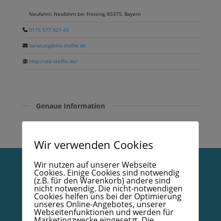
Neufahrn, Neufahrn bei Freising, 85375, Bayern
0176 577 821 45
beratung@die-steffie.de
http://die-steffie.de/
Genaue Information
Trage-,Schlaf- und Stillberatung sowie Babymassage
Wir verwenden Cookies
Wir nutzen auf unserer Webseite
Cookies. Einige Cookies sind notwendig
Vertrag widerrufen
(z.B. für den Warenkorb) andere sind
nicht notwendig. Die nicht-notwendigen
Cookies helfen uns bei der Optimierung
Datenschutzerklärung
unseres Online-Angebotes, unserer
Webseitenfunktionen und werden für
Impressum
Marketingzwecke eingesetzt. Die