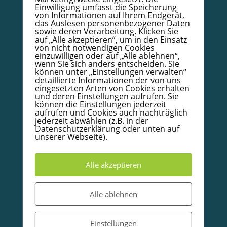
Einwilligung umfasst die Speicherung
AGB
von Informationen auf Ihrem Endgerät,
das Auslesen personenbezogener Daten
Kodex
sowie deren Verarbeitung. Klicken Sie
auf „Alle akzeptieren“, um in den Einsatz
Papierzertifikat mit Goldrand – Bestellformular
von nicht notwendigen Cookies
einzuwilligen oder auf „Alle ablehnen“,
Infoboard Absolventen
wenn Sie sich anders entscheiden. Sie
Doula/Mütterpflege/Babycoach
können unter „Einstellungen verwalten“
detaillierte Informationen der von uns
Unterkünfte in und um Warendorf
eingesetzten Arten von Cookies erhalten
und deren Einstellungen aufrufen. Sie
können die Einstellungen jederzeit
aufrufen und Cookies auch nachträglich
© 2020-2026 Babycoachakademie.de, Inh. Detlef
jederzeit abwählen (z.B. in der
Wallow.
Alle Rechte vorbehalten
Datenschutzerklärung oder unten auf
unserer Webseite).
Partner und Empfehlungen
Alle akzeptieren
Alle ablehnen
Einstellungen