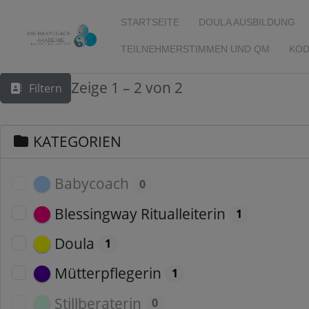
STARTSEITE
DOULA AUSBILDUNG
TEILNEHMERSTIMMEN UND QM
KOD
Zeige 1 – 2 von 2
Filtern
KATEGORIEN
Babycoach
0
Blessingway Ritualleiterin
1
Doula
1
Mütterpflegerin
1
Stillberaterin
0