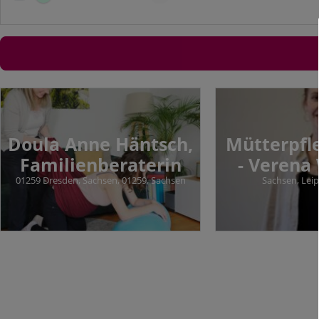
Doula Anne Häntsch,
Mütterpfl
Familienberaterin
- Verena
01259 Dresden, Sachsen, 01259, Sachsen
Sachsen, Leip