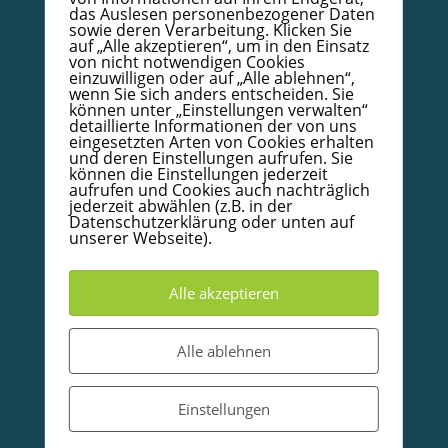
das Auslesen personenbezogener Daten
Papierzertifikat mit Goldrand – Bestellformular
sowie deren Verarbeitung. Klicken Sie
auf „Alle akzeptieren“, um in den Einsatz
Infoboard Absolventen
von nicht notwendigen Cookies
Doula/Mütterpflege/Babycoach
einzuwilligen oder auf „Alle ablehnen“,
wenn Sie sich anders entscheiden. Sie
Unterkünfte in und um Warendorf
können unter „Einstellungen verwalten“
detaillierte Informationen der von uns
eingesetzten Arten von Cookies erhalten
und deren Einstellungen aufrufen. Sie
© 2020-2026 Babycoachakademie.de, Inh. Detlef
können die Einstellungen jederzeit
Wallow.
Alle Rechte vorbehalten
aufrufen und Cookies auch nachträglich
jederzeit abwählen (z.B. in der
Datenschutzerklärung oder unten auf
Partner und Empfehlungen
unserer Webseite).
Alle akzeptieren
Alle ablehnen
Einstellungen