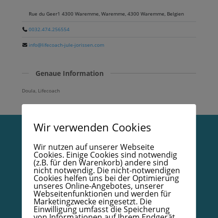
Rue du Geer1 4300 Waremme, Waremme, 4300 Waremme, Belgien
0032.474.256554
info@lifecoach-jule-jorissen.com
Genaue Information
Doula, Lifecoach
Wir verwenden Cookies
Vertrag widerrufen
Wir nutzen auf unserer Webseite
Cookies. Einige Cookies sind notwendig
(z.B. für den Warenkorb) andere sind
Datenschutzerklärung
nicht notwendig. Die nicht-notwendigen
Cookies helfen uns bei der Optimierung
Impressum
unseres Online-Angebotes, unserer
Webseitenfunktionen und werden für
AGB
Marketingzwecke eingesetzt. Die
Einwilligung umfasst die Speicherung
Kodex
von Informationen auf Ihrem Endgerät,