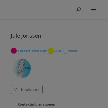
Jule Jorissen
Blessingway Ritualleiterin
Doula
Belgien
Bookmark
Kontaktinformationen