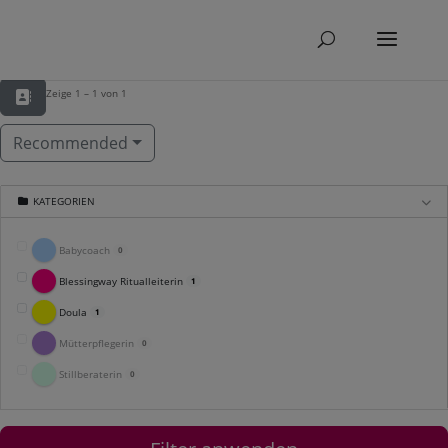
Zeige 1 – 1 von 1
Recommended
KATEGORIEN
Babycoach
0
Blessingway Ritualleiterin
1
Doula
1
Mütterpflegerin
0
Stillberaterin
0