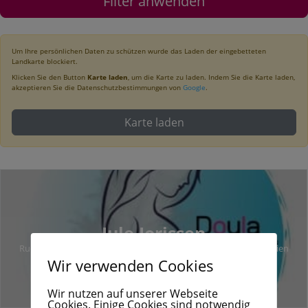
Filter anwenden
Um Ihre persönlichen Daten zu schützen wurde das Laden der eingebetteten
Landkarte blockiert.
Klicken Sie den Button
Karte laden
, um die Karte zu laden. Indem Sie die Karte laden,
akzeptieren Sie die Datenschutzbestimmungen von
Google
.
Karte laden
Jule Jorissen
Rue du Geer1 4300 Waremme, Waremme, 4300 Waremme, Belgien
Wir verwenden Cookies
Wir nutzen auf unserer Webseite
Cookies. Einige Cookies sind notwendig