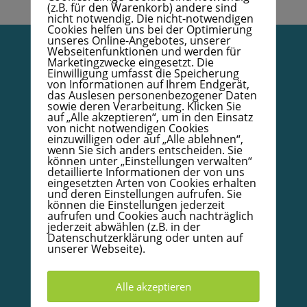
(z.B. für den Warenkorb) andere sind
nicht notwendig. Die nicht-notwendigen
Cookies helfen uns bei der Optimierung
unseres Online-Angebotes, unserer
Webseitenfunktionen und werden für
Marketingzwecke eingesetzt. Die
Vertrag widerrufen
Einwilligung umfasst die Speicherung
von Informationen auf Ihrem Endgerät,
das Auslesen personenbezogener Daten
Datenschutzerklärung
sowie deren Verarbeitung. Klicken Sie
auf „Alle akzeptieren“, um in den Einsatz
Impressum
von nicht notwendigen Cookies
einzuwilligen oder auf „Alle ablehnen“,
AGB
wenn Sie sich anders entscheiden. Sie
können unter „Einstellungen verwalten“
Kodex
detaillierte Informationen der von uns
eingesetzten Arten von Cookies erhalten
Papierzertifikat mit Goldrand – Bestellformular
und deren Einstellungen aufrufen. Sie
können die Einstellungen jederzeit
Infoboard Absolventen
aufrufen und Cookies auch nachträglich
Doula/Mütterpflege/Babycoach
jederzeit abwählen (z.B. in der
Datenschutzerklärung oder unten auf
Unterkünfte in und um Warendorf
unserer Webseite).
© 2020-2026 Babycoachakademie.de, Inh. Detlef
Alle akzeptieren
Wallow.
Alle Rechte vorbehalten