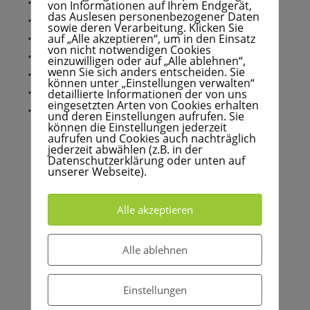
Die Ausarbeitung eines Geburtsberichtes
von Informationen auf Ihrem Endgerät,
das Auslesen personenbezogener Daten
Die Rolle des Vaters / des Geburtsbegleiters
sowie deren Verarbeitung. Klicken Sie
auf „Alle akzeptieren“, um in den Einsatz
Die stille Geburt
von nicht notwendigen Cookies
Stillen / Ernährung von Säuglingen
einzuwilligen oder auf „Alle ablehnen“,
wenn Sie sich anders entscheiden. Sie
Rückbildung
können unter „Einstellungen verwalten“
detaillierte Informationen der von uns
Erste Hilfe
eingesetzten Arten von Cookies erhalten
u.v.m.
und deren Einstellungen aufrufen. Sie
können die Einstellungen jederzeit
aufrufen und Cookies auch nachträglich
jederzeit abwählen (z.B. in der
Datenschutzerklärung oder unten auf
Die Babycoachakademie bereitet dich auf die
unserer Webseite).
Arbeit als Doula vor!
In unserer Ausbildung bekommst Du nicht nur wissenschaftlich fundierte
Inhalte sondern auch viele Skills an die Hand, die dich perfekt auf die
Alle akzeptieren
Arbeit als Doula vorbereiten. Zudem ist die Ausbildung in übersichtlichen
Gruppen eingeteilt, wir haben immer einen persönlichen Bezug und
Kontakt zu unseren Teilnehmern.
Alle ablehnen
Gerne kannst Du dich bei uns melden, wenn du Fragen rund um die
Ausbildung hast!
Informationen findest Du unter dem Menüpunkt „FAQ & Anmeldung“ sowie
per E-Mail an
info@babycoachakademie.de
oder per Anruf unter der
Einstellungen
Nummer: 0049 – 2581 – 529 80 30.