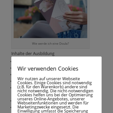
Wie werde ich eine Doula?
Inhalte der Ausbildung
Die Psychologie der Doulaarbeit, internat. Standards
Wir verwenden Cookies
Bindung
Der Kaiserschnitt
Wir nutzen auf unserer Webseite
Kommunikation
Cookies. Einige Cookies sind notwendig
(z.B. für den Warenkorb) andere sind
Die ganzheitliche bzw. holistische Betrachtung der Geburt:
nicht notwendig. Die nicht-notwendigen
Cookies helfen uns bei der Optimierung
physiologisches Grundwissen, Anatomie
unseres Online-Angebotes, unserer
Der Atem: Auszüge aus der Atemtherapie: Anwendung und Wirkung
Webseitenfunktionen und werden für
Marketingzwecke eingesetzt. Die
Das Wochenbett
Einwilligung umfasst die Speicherung