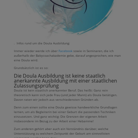
. Infos rund um die Doula Ausbildung:
Immer wieder werde ich über
Facebook
sowie in Seminaren, die ich
außerhalb der Babycoachakademie gebe, darauf angesprochen, wie man
eine Doula wird.
Grundsätzlich ist es so:
Die
Doula Ausbildung
ist keine staatlich
anerkannte Ausbildung mit einer staatlichen
Zulassungsprüfung
Doula ist kein staatlich anerkannter Beruf. Das heißt: Ganz rein
theoretisch kann sich jede Frau (und jeder Mann) als Doula betätigen.
Davon raten wir jedoch aus verschiedensten Gründen ab.
Denn zum einen sollte eine Doula gewisse handwerkliche Grundlagen
lernen, um als Begleiterin bei einer Geburt die passenden Techniken
einzusetzen. Und ganz wichtig: Die Grenzen der eigenen Arbeit
insbesondere im Bezug zu der Arbeit einer Hebamme!
Zum anderen gehört aber auch ein Verständnis darüber, welche
Unterstützung zu welchem Zeitpunkt der Geburt am sinnvollsten