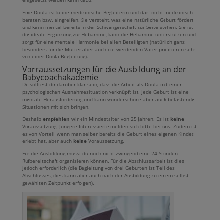
eingesetzt werden kann dazu.
Eine Doula ist keine medizinische Begleiterin und darf nicht medizinisch
beraten bzw. eingreifen. Sie versteht, was eine natürliche Geburt fördert
und kann mental bereits in der Schwangerschaft zur Seite stehen. Sie ist
die ideale Ergänzung zur Hebamme, kann die Hebamme unterstützen und
sorgt für eine mentale Harmonie bei allen Beteiligten (natürlich ganz
besonders für die Mutter aber auch die werdenden Väter profitieren sehr
von einer Doula Begleitung).
Vorraussetzungen für die Ausbildung an der
Babycoachakademie
Du solltest dir darüber klar sein, dass die Arbeit als Doula mit einer
psychologischen Ausnahmesituation verknüpft ist. Jede Geburt ist eine
mentale Herausforderung und kann wunderschöne aber auch belastende
Situationen mit sich bringen.
Deshalb
empfehlen
wir ein Mindestalter von 25 Jahren. Es ist
keine
Voraussetzung. Jüngere Interessierte melden sich bitte bei uns. Zudem ist
es von Vorteil, wenn man selber bereits die Geburt eines eigenen Kindes
erlebt hat, aber auch
keine
Voraussetzung.
Für die Ausbildung musst du noch nicht zwingend eine 24 Stunden
Rufbereitschaft organisieren können. Für die Abschlussarbeit ist dies
jedoch erforderlich (die Begleitung von drei Geburten ist Teil des
Abschlusses, dies kann aber auch nach der Ausbildung zu einem selbst
gewählten Zeitpunkt erfolgen).